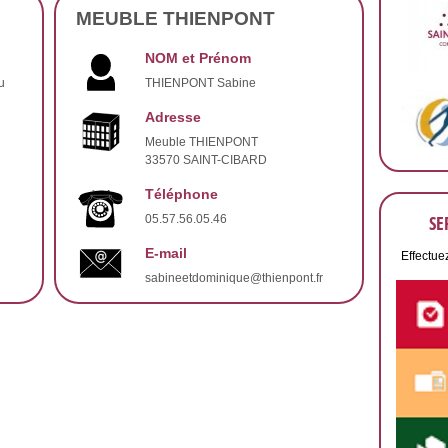
MEUBLE THIENPONT
NOM et Prénom
u
THIENPONT Sabine
Adresse
Meuble THIENPONT
33570 SAINT-CIBARD
Téléphone
SE
05.57.56.05.46
E-mail
Effectue
sabineetdominique@thienpont.fr