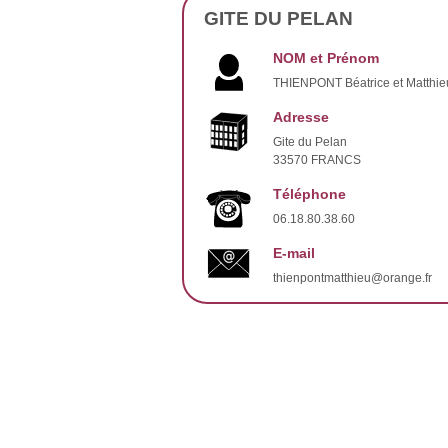
GITE DU PELAN
NOM et Prénom
THIENPONT Béatrice et Matthie
Adresse
Gite du Pelan
33570 FRANCS
Téléphone
06.18.80.38.60
E-mail
thienpontmatthieu@orange.fr