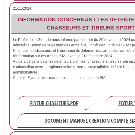
21/11/2024
INFORMATION CONCERNANT LES DETENTE
CHASSEURS ET TIREURS SPORT
Le Prefet de la Gironde nous informe par courrier du 20 novembre 2024 qu
dématérialisation de la gestion des arme à feu initiét depuid février 2022 p
l'intérieur, les chasseurs et tireurs sportifs detenant des armes doivent s'en
d'
I
nformation sur les
A
rmes (SIA) avant le 31 décembre 2024.
Au delà de cette date les détenteurs d'armes (chasseurs et tireurs) non insc
contradiction avec la réglementation et seront susceptibles de faire l'obje
administratives.
Ci-joint : Flyers et doc manuel creation de compte du SIA
FLYEUR CHASSEURS.PDF
FLYEUR 
DOCUMENT MANUEL CREATION COMPTE SI